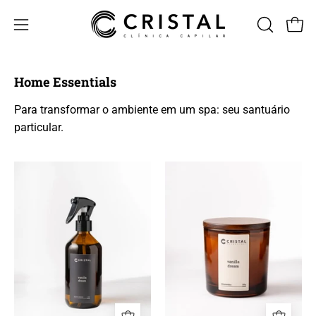
Pular
para
Carr
Abra
ABRA
o
A
o
conteúdo
BARRA
menu
Home Essentials
DE
de
PESQUISA
navegação
Para transformar o ambiente em um spa: seu santuário
particular.
Home
Vela
Spray
Aromática
Vanilla
Vanilla
Dream
Dream